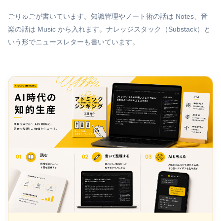
ごりゅごが書いています。知識管理やノート術の話は Notes、音
楽の話は Music から入れます。ナレッジスタック（Substack）と
いう形でニュースレターも書いています。