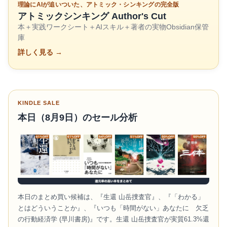
理論にAIが追いついた、アトミック・シンキングの完全版
アトミックシンキング Author's Cut
本＋実践ワークシート＋AIスキル＋著者の実物Obsidian保管
庫
詳しく見る →
KINDLE SALE
本日（8月9日）のセール分析
本日のまとめ買い候補は、『生還 山岳捜査官』、『「わかる」
とはどういうことか』、『いつも「時間がない」あなたに 欠乏
の行動経済学 (早川書房)』です。生還 山岳捜査官が実質61.3%還