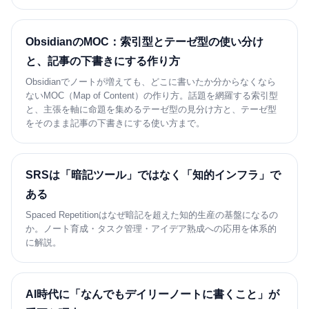
ObsidianのMOC：索引型とテーゼ型の使い分け
と、記事の下書きにする作り方
Obsidianでノートが増えても、どこに書いたか分からなくなら
ないMOC（Map of Content）の作り方。話題を網羅する索引型
と、主張を軸に命題を集めるテーゼ型の見分け方と、テーゼ型
をそのまま記事の下書きにする使い方まで。
SRSは「暗記ツール」ではなく「知的インフラ」で
ある
Spaced Repetitionはなぜ暗記を超えた知的生産の基盤になるの
か。ノート育成・タスク管理・アイデア熟成への応用を体系的
に解説。
AI時代に「なんでもデイリーノートに書くこと」が