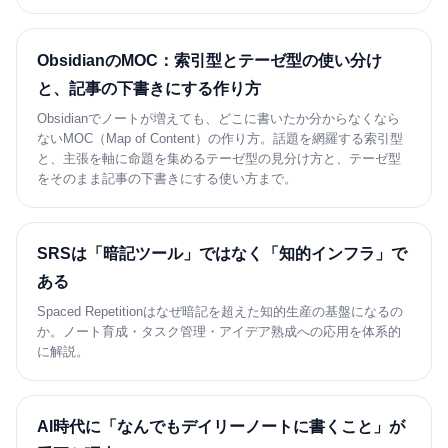
ObsidianのMOC：索引型とテーゼ型の使い分け
と、記事の下書きにする作り方
Obsidianでノートが増えても、どこに書いたか分からなくなら
ないMOC（Map of Content）の作り方。話題を網羅する索引型
と、主張を軸に命題を集めるテーゼ型の見分け方と、テーゼ型
をそのまま記事の下書きにする使い方まで。
SRSは「暗記ツール」ではなく「知的インフラ」で
ある
Spaced Repetitionはなぜ暗記を超えた知的生産の基盤になるの
か。ノート育成・タスク管理・アイデア熟成への応用を体系的
に解説。
AI時代に「なんでもデイリーノートに書くこと」が