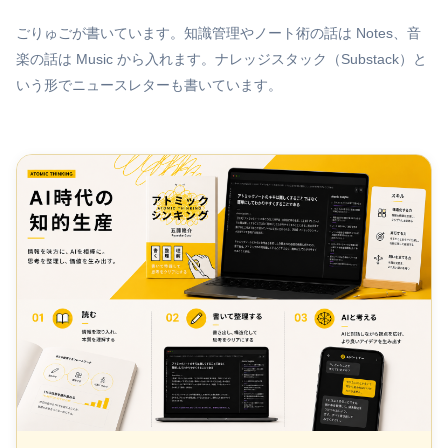
ごりゅごが書いています。知識管理やノート術の話は Notes、音
楽の話は Music から入れます。ナレッジスタック（Substack）と
いう形でニュースレターも書いています。