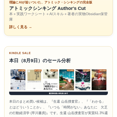
理論にAIが追いついた、アトミック・シンキングの完全版
アトミックシンキング Author's Cut
本＋実践ワークシート＋AIスキル＋著者の実物Obsidian保管
庫
詳しく見る →
KINDLE SALE
本日（8月9日）のセール分析
本日のまとめ買い候補は、『生還 山岳捜査官』、『「わかる」
とはどういうことか』、『いつも「時間がない」あなたに 欠乏
の行動経済学 (早川書房)』です。生還 山岳捜査官が実質61.3%還