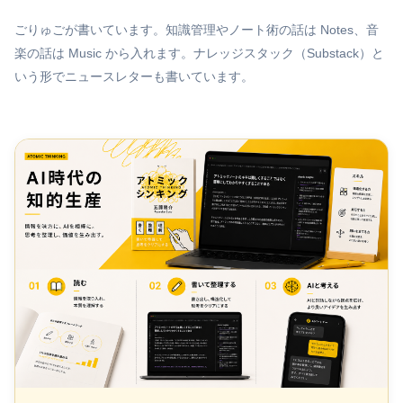
ごりゅごが書いています。知識管理やノート術の話は Notes、音
楽の話は Music から入れます。ナレッジスタック（Substack）と
いう形でニュースレターも書いています。