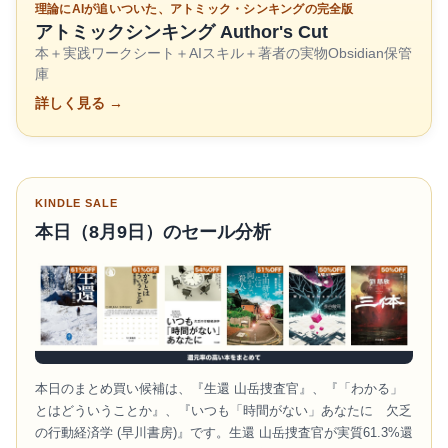
理論にAIが追いついた、アトミック・シンキングの完全版
アトミックシンキング Author's Cut
本＋実践ワークシート＋AIスキル＋著者の実物Obsidian保管
庫
詳しく見る →
KINDLE SALE
本日（8月9日）のセール分析
本日のまとめ買い候補は、『生還 山岳捜査官』、『「わかる」
とはどういうことか』、『いつも「時間がない」あなたに 欠乏
の行動経済学 (早川書房)』です。生還 山岳捜査官が実質61.3%還