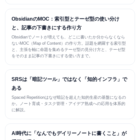
ObsidianのMOC：索引型とテーゼ型の使い分け
と、記事の下書きにする作り方
Obsidianでノートが増えても、どこに書いたか分からなくなら
ないMOC（Map of Content）の作り方。話題を網羅する索引型
と、主張を軸に命題を集めるテーゼ型の見分け方と、テーゼ型
をそのまま記事の下書きにする使い方まで。
SRSは「暗記ツール」ではなく「知的インフラ」で
ある
Spaced Repetitionはなぜ暗記を超えた知的生産の基盤になるの
か。ノート育成・タスク管理・アイデア熟成への応用を体系的
に解説。
AI時代に「なんでもデイリーノートに書くこと」が