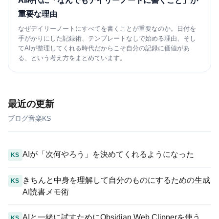
AI時代に「なんでもデイリーノートに書くこと」が
重要な理由
なぜデイリーノートにすべてを書くことが重要なのか。日付を
手がかりにした記録術、テンプレートなしで始める理由、そし
てAIが整理してくれる時代だからこそ自分の記録に価値があ
る、という考え方をまとめています。
最近の更新
ブログ
音楽
KS
AIが「次何やろう」を決めてくれるようになった
KS
きちんと中身を理解して自分のものにするための生成
KS
AI読書メモ術
AIと一緒に試すためにObsidian Web Clipperを使う
KS