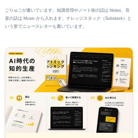
ごりゅごが書いています。知識管理やノート術の話は Notes、音
楽の話は Music から入れます。ナレッジスタック（Substack）と
いう形でニュースレターも書いています。