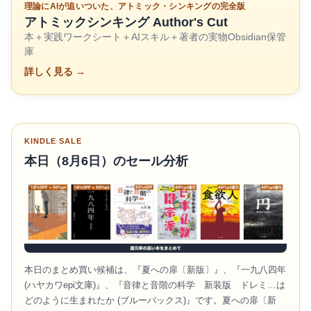
理論にAIが追いついた、アトミック・シンキングの完全版
アトミックシンキング Author's Cut
本＋実践ワークシート＋AIスキル＋著者の実物Obsidian保管
庫
詳しく見る →
KINDLE SALE
本日（8月6日）のセール分析
本日のまとめ買い候補は、『夏への扉〔新版〕』、『一九八四年
(ハヤカワepi文庫)』、『音律と音階の科学 新装版 ドレミ…は
どのように生まれたか (ブルーバックス)』です。夏への扉〔新