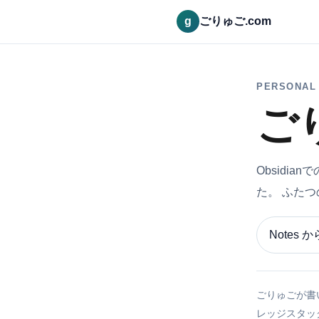
g
ごりゅご.com
PERSONAL 
ご
Obsidi
た。 ふた
Notes 
ごりゅごが書い
レッジスタック