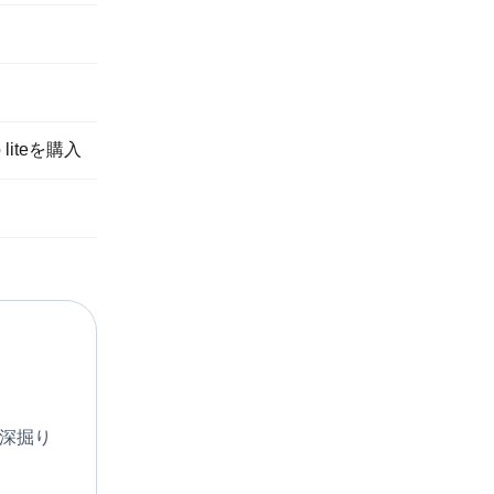
liteを購入
に深掘り