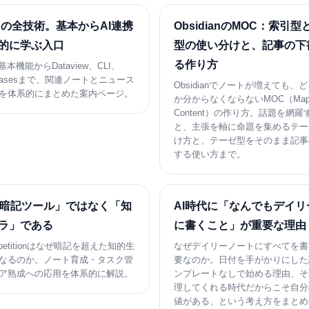
ianの全技術。基本からAI連携
ObsidianのMOC：索引
的に学ぶ入口
型の使い分けと、記事の下
る作り方
nの基本機能からDataview、CLI、
h、Basesまで、関連ノートとニュース
Obsidianでノートが増えても、
を体系的にまとめた案内ページ。
か分からなくならないMOC（Map 
Content）の作り方。話題を網
と、主張を軸に命題を集めるテー
け方と、テーゼ型をそのまま記事
する使い方まで。
「暗記ツール」ではなく「知
AI時代に「なんでもデイリ
ラ」である
に書くこと」が重要な理由
Repetitionはなぜ暗記を超えた知的生
なぜデイリーノートにすべてを書
なるのか。ノート育成・タスク管
要なのか。日付を手がかりにした
ア熟成への応用を体系的に解説。
ンプレートなしで始める理由、そ
理してくれる時代だからこそ自分
値がある、という考え方をまとめ