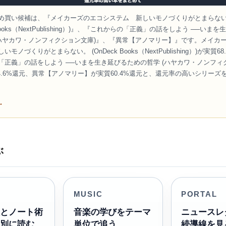
め買い候補は、『メイカーズのエコシステム 新しいモノづくりがとまらな
 Books（NextPublishing）)』、『これからの「正義」の話をしよう ──いま
(ハヤカワ・ノンフィクション文庫)』、『異常【アノマリー】』です。メイカ
モノづくりがとまらない。 (OnDeck Books（NextPublishing）)が実質6
「正義」の話をしよう ──いまを生き延びるための哲学 (ハヤカワ・ノンフィ
64.6%還元、異常【アノマリー】が実質60.4%還元と、還元率の高いシリーズ
→
ぶ
MUSIC
PORTAL
理とノート術
音楽の学びをテーマ
ニュースレ
マ別に読む
単位で追う
続導線を見