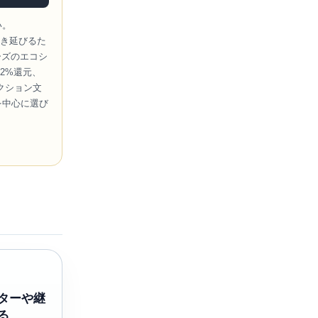
い。
を生き延びるた
ーズのエコシ
8.2%還元、
クション文
を中心に選び
ターや継
る