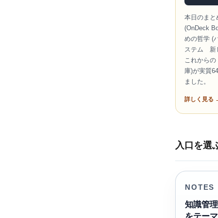
本日のまと
(OnDeck
めの哲学 
ステム 新しい
これからの
庫)が実質
ました。
詳しく見る 
入口を選
NOTES
知識管
をテー