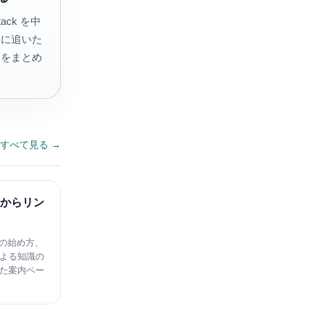
Stack を中
的に追いた
口をまとめ
すべて見る →
方からリン
での始め方、
よる知識の
た案内ペー