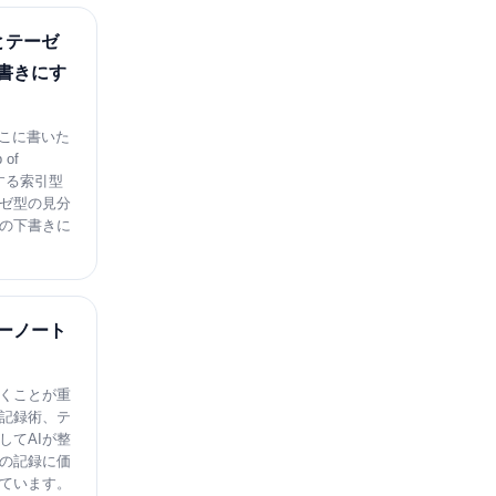
型とテーゼ
書きにす
どこに書いた
of
羅する索引型
ゼ型の見分
の下書きに
ーノート
くことが重
記録術、テ
してAIが整
の記録に価
ています。