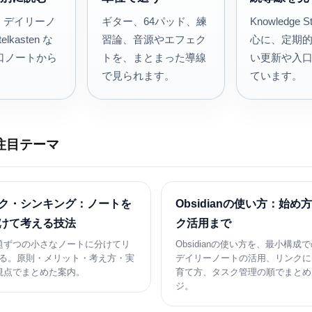
an、デイリーノ
ギター、64パッド、練
Knowledge 
lkasten な
習論、音源やエフェク
心に、定期
口ノートから
トを、まとまった導線
い更新や入
。
で見られます。
ています。
の注目テーマ
ク・シンキング：ノートを
Obsidianの使い方：始め
けて考える技法
ク活用まで
題ずつの小さなノートに分けてリ
Obsidianの使い方を、最小構成
る。原則・メリット・考え方・実
デイリーノートの活用、リンクに
視点でまとめた案内。
育て方、タスク管理の順でまとめ
ジ。