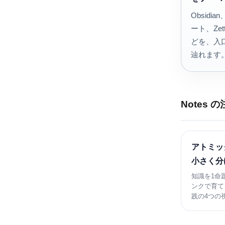
Obsidi
ート、Zette
どを、入
辿れます
Notes 
アトミッ
小さく分
知識を1命
ンクで育て
践の4つの