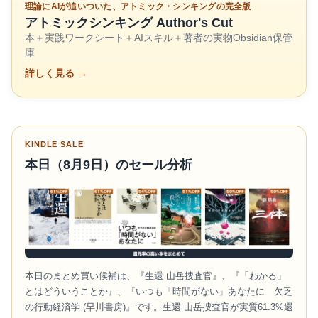
理論にAIが追いついた、アトミック・シンキングの完全版
アトミックシンキング Author's Cut
本＋実践ワークシート＋AIスキル＋著者の実物Obsidian保管
庫
詳しく見る →
KINDLE SALE
本日（8月9日）のセール分析
本日のまとめ買い候補は、『生還 山岳捜査官』、『「わかる」
とはどういうことか』、『いつも「時間がない」あなたに 欠乏
の行動経済学 (早川書房)』です。生還 山岳捜査官が実質61.3%還