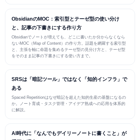
ObsidianのMOC：索引型とテーゼ型の使い分け
と、記事の下書きにする作り方
Obsidianでノートが増えても、どこに書いたか分からなくなら
ないMOC（Map of Content）の作り方。話題を網羅する索引型
と、主張を軸に命題を集めるテーゼ型の見分け方と、テーゼ型
をそのまま記事の下書きにする使い方まで。
SRSは「暗記ツール」ではなく「知的インフラ」で
ある
Spaced Repetitionはなぜ暗記を超えた知的生産の基盤になるの
か。ノート育成・タスク管理・アイデア熟成への応用を体系的
に解説。
AI時代に「なんでもデイリーノートに書くこと」が