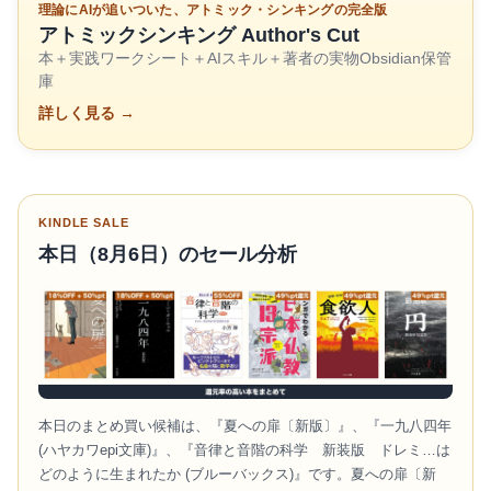
理論にAIが追いついた、アトミック・シンキングの完全版
アトミックシンキング Author's Cut
本＋実践ワークシート＋AIスキル＋著者の実物Obsidian保管
庫
詳しく見る →
KINDLE SALE
本日（8月6日）のセール分析
本日のまとめ買い候補は、『夏への扉〔新版〕』、『一九八四年
(ハヤカワepi文庫)』、『音律と音階の科学 新装版 ドレミ…は
どのように生まれたか (ブルーバックス)』です。夏への扉〔新