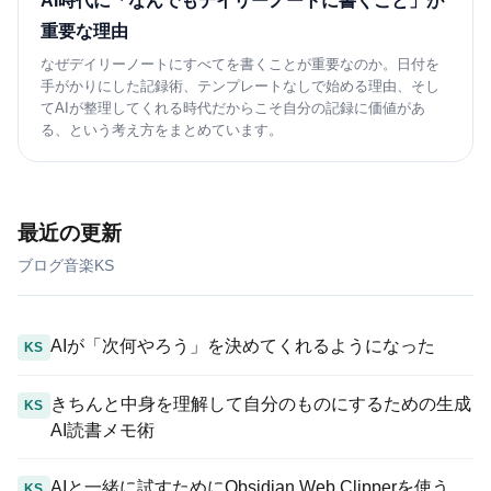
AI時代に「なんでもデイリーノートに書くこと」が
重要な理由
なぜデイリーノートにすべてを書くことが重要なのか。日付を
手がかりにした記録術、テンプレートなしで始める理由、そし
てAIが整理してくれる時代だからこそ自分の記録に価値があ
る、という考え方をまとめています。
最近の更新
ブログ
音楽
KS
AIが「次何やろう」を決めてくれるようになった
KS
きちんと中身を理解して自分のものにするための生成
KS
AI読書メモ術
AIと一緒に試すためにObsidian Web Clipperを使う
KS