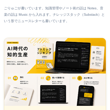
ごりゅごが書いています。知識管理やノート術の話は Notes、音
楽の話は Music から入れます。ナレッジスタック（Substack）と
いう形でニュースレターも書いています。