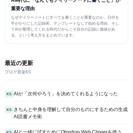
AI時代に「なんでもデイリーノートに書くこと」が
重要な理由
なぜデイリーノートにすべてを書くことが重要なのか。日付を
手がかりにした記録術、テンプレートなしで始める理由、そし
てAIが整理してくれる時代だからこそ自分の記録に価値があ
る、という考え方をまとめています。
最近の更新
ブログ
音楽
KS
AIが「次何やろう」を決めてくれるようになった
KS
きちんと中身を理解して自分のものにするための生成
KS
AI読書メモ術
AIと一緒に試すためにObsidian Web Clipperを使う
KS