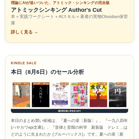
理論にAIが追いついた、アトミック・シンキングの完全版
アトミックシンキング Author's Cut
本＋実践ワークシート＋AIスキル＋著者の実物Obsidian保管
庫
詳しく見る →
KINDLE SALE
本日（8月6日）のセール分析
本日のまとめ買い候補は、『夏への扉〔新版〕』、『一九八四年
(ハヤカワepi文庫)』、『音律と音階の科学 新装版 ドレミ…は
どのように生まれたか (ブルーバックス)』です。夏への扉〔新