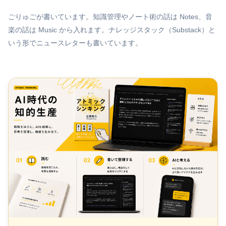
ごりゅごが書いています。知識管理やノート術の話は Notes、音
楽の話は Music から入れます。ナレッジスタック（Substack）と
いう形でニュースレターも書いています。