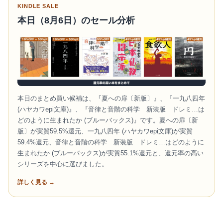
KINDLE SALE
本日（8月6日）のセール分析
本日のまとめ買い候補は、『夏への扉〔新版〕』、『一九八四年
(ハヤカワepi文庫)』、『音律と音階の科学 新装版 ドレミ…は
どのように生まれたか (ブルーバックス)』です。夏への扉〔新
版〕が実質59.5%還元、一九八四年 (ハヤカワepi文庫)が実質
59.4%還元、音律と音階の科学 新装版 ドレミ…はどのように
生まれたか (ブルーバックス)が実質55.1%還元と、還元率の高い
シリーズを中心に選びました。
詳しく見る →