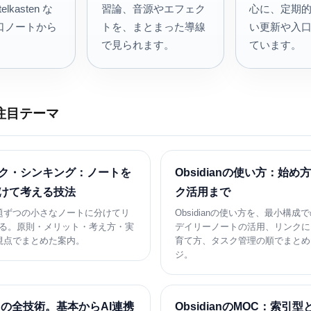
lkasten な
習論、音源やエフェク
心に、定期
口ノートから
トを、まとまった導線
い更新や入
。
で見られます。
ています。
の注目テーマ
ク・シンキング：ノートを
Obsidianの使い方：始め
けて考える技法
ク活用まで
題ずつの小さなノートに分けてリ
Obsidianの使い方を、最小構成
る。原則・メリット・考え方・実
デイリーノートの活用、リンクに
視点でまとめた案内。
育て方、タスク管理の順でまとめ
ジ。
ianの全技術。基本からAI連携
ObsidianのMOC：索引