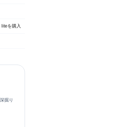
liteを購入
に深掘り