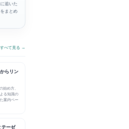
的に追いた
口をまとめ
すべて見る →
方からリン
での始め方、
よる知識の
た案内ペー
型とテーゼ