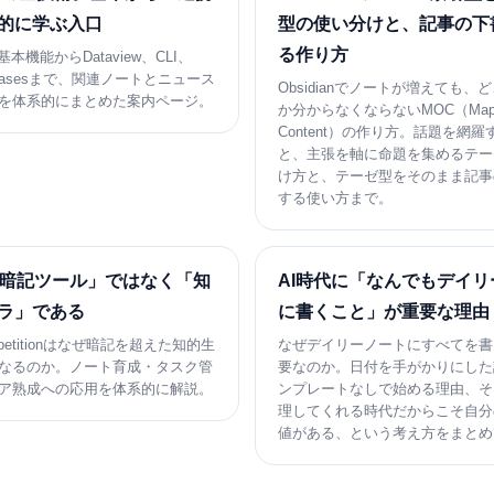
的に学ぶ入口
型の使い分けと、記事の下
る作り方
nの基本機能からDataview、CLI、
h、Basesまで、関連ノートとニュース
Obsidianでノートが増えても、
を体系的にまとめた案内ページ。
か分からなくならないMOC（Map 
Content）の作り方。話題を網
と、主張を軸に命題を集めるテー
け方と、テーゼ型をそのまま記事
する使い方まで。
「暗記ツール」ではなく「知
AI時代に「なんでもデイリ
ラ」である
に書くこと」が重要な理由
Repetitionはなぜ暗記を超えた知的生
なぜデイリーノートにすべてを書
なるのか。ノート育成・タスク管
要なのか。日付を手がかりにした
ア熟成への応用を体系的に解説。
ンプレートなしで始める理由、そ
理してくれる時代だからこそ自分
値がある、という考え方をまとめ