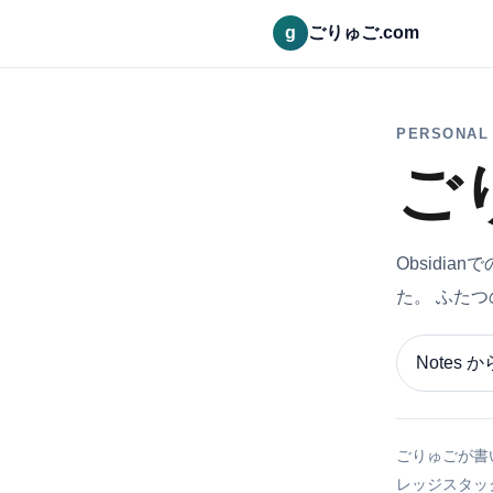
g
ごりゅご.com
PERSONAL 
ご
Obsidi
た。 ふた
Notes 
ごりゅごが書い
レッジスタック