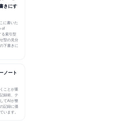
書きにす
どこに書いた
of
羅する索引型
ゼ型の見分
の下書きに
ーノート
くことが重
記録術、テ
してAIが整
の記録に価
ています。