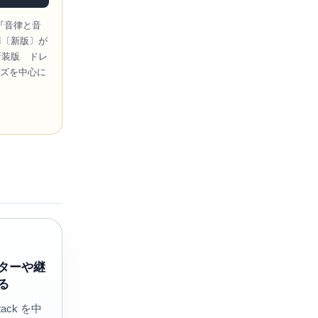
『音律と音
扉〔新版〕が
 新装版 ドレ
ーズを中心に
ターや継
る
Stack を中