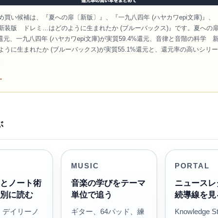
め買い候補は、『夏への扉〔新版〕』、『一九八四年 (ハヤカワepi文庫)』、
新装版 ドレミ…はどのように生まれたか (ブルーバックス)』です。夏への
%還元、一九八四年 (ハヤカワepi文庫)が実質59.4%還元、音律と音階の科学
ように生まれたか (ブルーバックス)が実質55.1%還元と、還元率の高いシリ
。
→
ぶ
MUSIC
PORTAL
理とノート術
音楽の学びをテーマ
ニュースレ
マ別に読む
単位で追う
続導線を見
an、デイリーノ
ギター、64パッド、練
Knowledge 