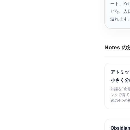
ート、Zette
どを、入
辿れます
Notes 
アトミッ
小さく分
知識を1命
ンクで育て
践の4つの
Obsid