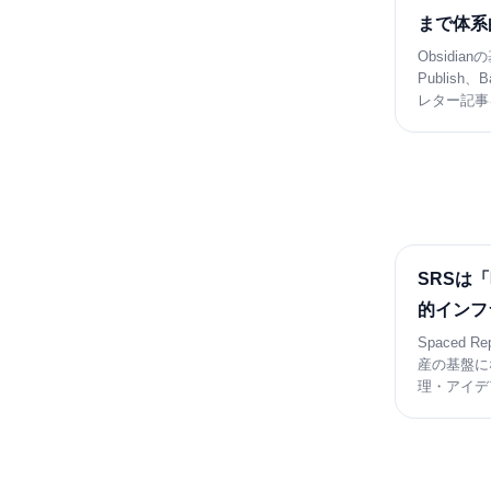
まで体系
Obsidia
Publis
レター記事
SRSは
的インフ
Spaced 
産の基盤に
理・アイデ