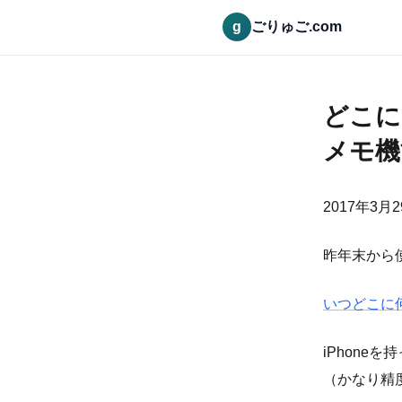
g
ごりゅご.com
どこに
メモ機
2017年3月
昨年末から使
いつどこに何
iPhon
（かなり精