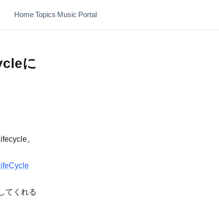
Home
Topics
Music
Portal
cleに
cycle。
Cycle
録してくれる