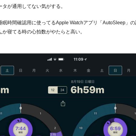
ータが通用してない気がする。
眠時間確認用に使ってるApple Watchアプリ「AutoSleep
んか寝てる時の心拍数がやたらと高い。