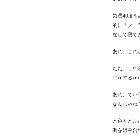
気温40度
的に「クー
なしで寝て
あれ、これ
ただ、これ
じがするか
あれ、てい
なんじゃね
と色々とま
調を組み合