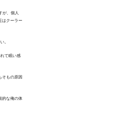
すが、個人
近はクーラー
しい。
疲れて眠い感
もそもの原因
観的な俺の体