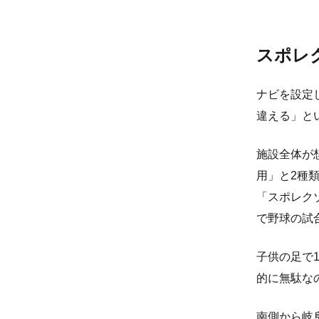
スポレ
ナビを設定
違える」と
施設全体が
用」と2種
「スポレク
で野球の試
子供の足で
的に無駄な
南側から岐