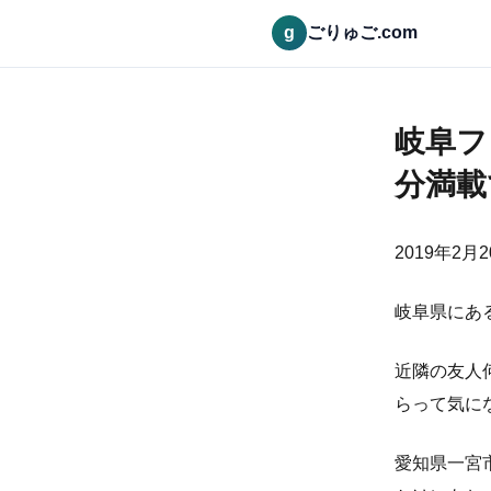
g
ごりゅご.com
岐阜フ
分満載
2019年2月
岐阜県にあ
近隣の友人
らって気に
愛知県一宮