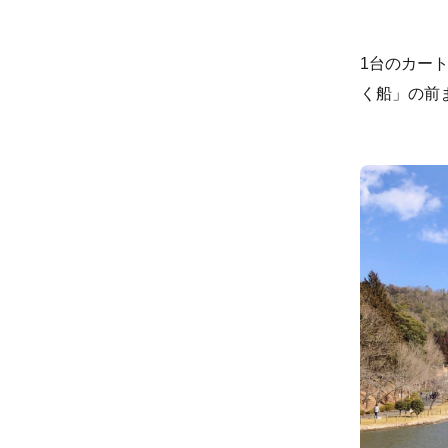
1台のカー
く船」の前