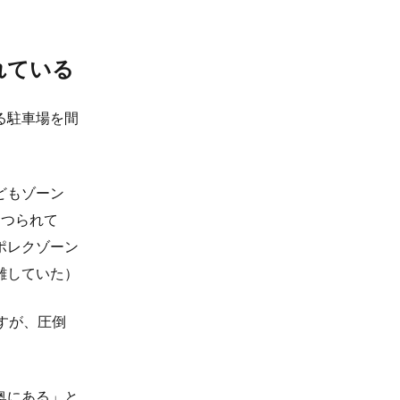
れている
る駐車場を間
どもゾーン
につられて
ポレクゾーン
雑していた）
すが、圧倒
奥にある」と