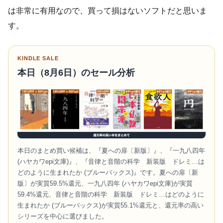
は非常に有用なので、買って損はないソフトだと思いま
す。
KINDLE SALE
本日（8月6日）のセール分析
本日のまとめ買い候補は、『夏への扉〔新版〕』、『一九八四年
(ハヤカワepi文庫)』、『音律と音階の科学 新装版 ドレミ…は
どのように生まれたか (ブルーバックス)』です。夏への扉〔新
版〕が実質59.5%還元、一九八四年 (ハヤカワepi文庫)が実質
59.4%還元、音律と音階の科学 新装版 ドレミ…はどのように
生まれたか (ブルーバックス)が実質55.1%還元と、還元率の高い
シリーズを中心に選びました。