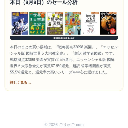
本日（8月8日）のセール分析
本日のまとめ買い候補は、『戦略拠点32098 楽園』、『エッセン
シャル版 図解世界５大宗教全史』、『超訳 哲学者図鑑』です。
戦略拠点32098 楽園が実質72.5%還元、エッセンシャル版 図解
世界５大宗教全史が実質67.9%還元、超訳 哲学者図鑑が実質
55.5%還元と、還元率の高いシリーズを中心に選びました。
詳しく見る →
© 2026 ごりゅご.com