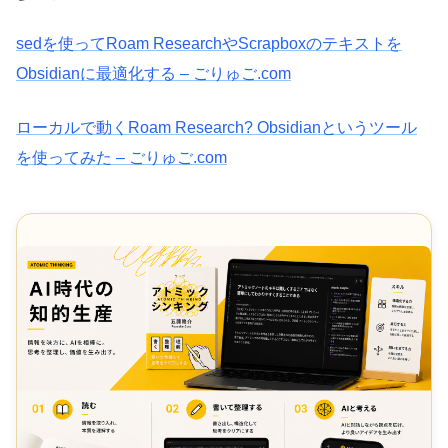
sedを使ってRoam ResearchやScrapboxのテキストを
Obsidianに最適化する – ごりゅご.com
ローカルで動くRoam Research? Obsidianというツール
を使ってみた – ごりゅご.com