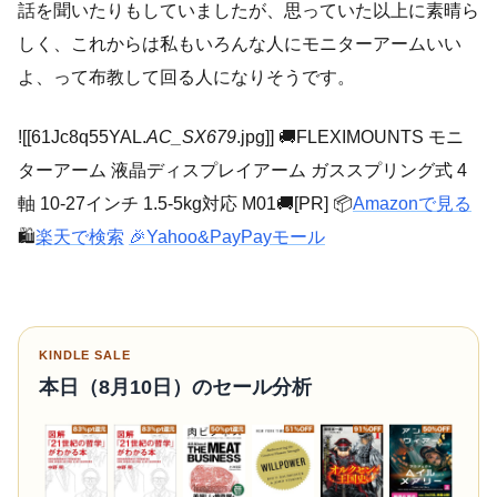
話を聞いたりもしていましたが、思っていた以上に素晴ら
しく、これからは私もいろんな人にモニターアームいい
よ、って布教して回る人になりそうです。
![[61Jc8q55YAL.
AC_SX679
.jpg]] 🚚FLEXIMOUNTS モニ
ターアーム 液晶ディスプレイアーム ガススプリング式 4
軸 10-27インチ 1.5-5kg対応 M01🚚[PR] 📦
Amazonで見る
🛍️
楽天で検索
🎉Yahoo&PayPayモール
KINDLE SALE
本日（8月10日）のセール分析