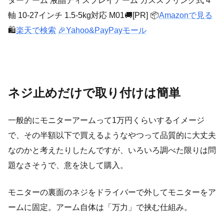
ターアーム 液晶ディスプレイアーム ガススプリング式 4
軸 10-27インチ 1.5-5kg対応 M01🚚[PR] 📦
Amazonで見る
🛍️
楽天で検索
🎉Yahoo&PayPayモール
ネジ止めだけで取り付けは簡単
一般的にモニターアームって1万円くらいするイメージ
で、その半額以下で買えるようなやつって品質的に大丈夫
なのかと考えたりしたんですが、いろいろ調べた限りは問
題なさそうで、意を決して購入。
モニターの裏面のネジをドライバーで外してモニターをア
ームに固定。アーム自体は「万力」で挟む仕組み。