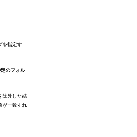
ダを指定す
特定のフォル
を除外した結
前が一致すれ