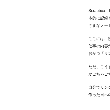
Scrapbo
本的に記録
ざまなノー
ここには、
仕事の内容
おかつ「リ
ただ、こうす
がごちゃご
自分でリン
作った日へ