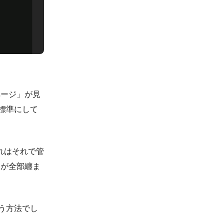
ページ」が見
ば標準にして
れはそれで管
とが全部纏ま
う方法でし