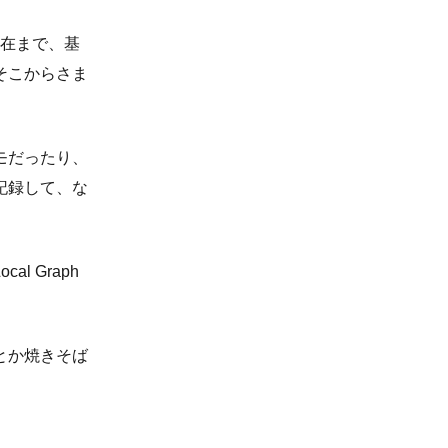
る現在まで、基
そこからさま
モだったり、
記録して、な
 Graph
とか焼きそば