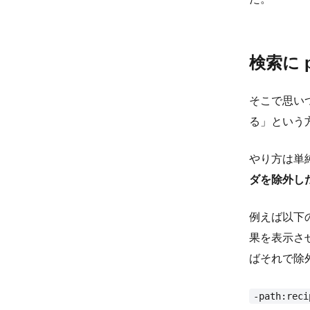
検索に 
そこで思いつ
る」という
やり方は単
ダを除外し
例えば以下
果を表示さ
ばそれで除
-path:reci