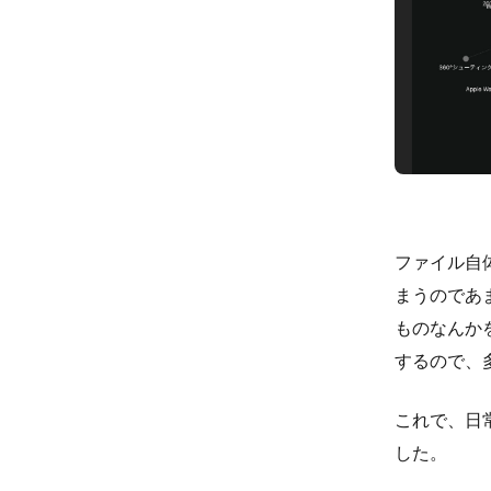
ファイル自
まうのであ
ものなんか
するので、
これで、日
した。