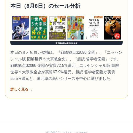
本日（8月8日）のセール分析
本日のまとめ買い候補は、『戦略拠点32098 楽園』、『エッセン
シャル版 図解世界５大宗教全史』、『超訳 哲学者図鑑』です。
戦略拠点32098 楽園が実質72.5%還元、エッセンシャル版 図解
世界５大宗教全史が実質67.9%還元、超訳 哲学者図鑑が実質
55.5%還元と、還元率の高いシリーズを中心に選びました。
詳しく見る →