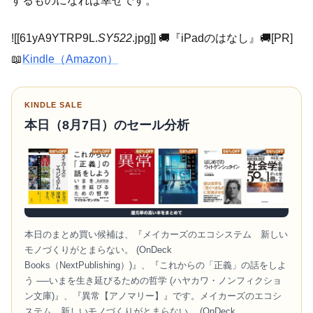
するものになれば幸せです。
![[61yA9YTRP9L.
SY522
.jpg]] 🚚『iPadのはなし』🚚[PR]
📖
Kindle（Amazon）
KINDLE SALE
本日（8月7日）のセール分析
本日のまとめ買い候補は、『メイカーズのエコシステム 新しい
モノづくりがとまらない。 (OnDeck
Books（NextPublishing）)』、『これからの「正義」の話をしよ
う ──いまを生き延びるための哲学 (ハヤカワ・ノンフィクショ
ン文庫)』、『異常【アノマリー】』です。メイカーズのエコシ
ステム 新しいモノづくりがとまらない。 (OnDeck