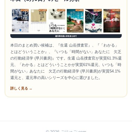
本日のまとめ買い候補は、『生還 山岳捜査官』、『「わかる」
とはどういうことか』、『いつも「時間がない」あなたに 欠乏
の行動経済学 (早川書房)』です。生還 山岳捜査官が実質61.3%還
元、「わかる」とはどういうことかが実質61%還元、いつも「時
間がない」あなたに 欠乏の行動経済学 (早川書房)が実質54.1%
還元と、還元率の高いシリーズを中心に選びました。
詳しく見る →
© 2026 ごりゅご.com