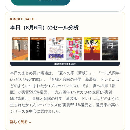
KINDLE SALE
本日（8月6日）のセール分析
本日のまとめ買い候補は、『夏への扉〔新版〕』、『一九八四年
(ハヤカワepi文庫)』、『音律と音階の科学 新装版 ドレミ…は
どのように生まれたか (ブルーバックス)』です。夏への扉〔新
版〕が実質59.5%還元、一九八四年 (ハヤカワepi文庫)が実質
59.4%還元、音律と音階の科学 新装版 ドレミ…はどのように
生まれたか (ブルーバックス)が実質55.1%還元と、還元率の高い
シリーズを中心に選びました。
詳しく見る →