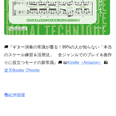
🚚『ギター演奏の常識が覆る！99%の人が知らない「本当
のスケール練習＆活用法」 全ジャンルでのプレイ＆曲作
りに役立つモードの新常識』🚚 📖
Kindle（Amazon）
🛍️
楽天Books
📑honto
📚紀伊国屋