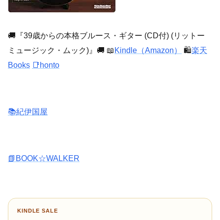
🚚『39歳からの本格ブルース・ギター (CD付) (リットー
ミュージック・ムック)』🚚 📖
Kindle（Amazon）
🛍️
楽天
Books
📑honto
📚紀伊国屋
📗BOOK☆WALKER
KINDLE SALE