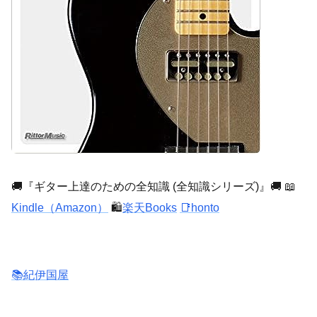
🚚『ギター上達のための全知識 (全知識シリーズ)』🚚 📖
Kindle（Amazon）
🛍️
楽天Books
📑honto
📚紀伊国屋