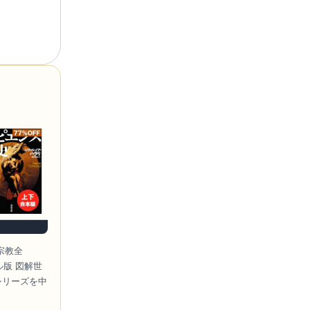
宗教全
ル版 図解世
シリーズを中