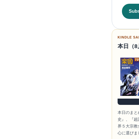
Sub
KINDLE SA
本日（8
本日のまと
史』、『超訳
界５大宗教
心に選びま