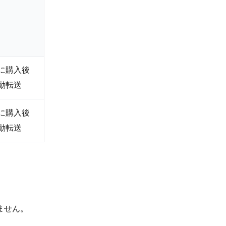
に購入後
動転送
に購入後
動転送
ません。