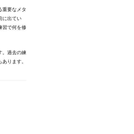
る重要なメタ
前に出てい
練習で何を修
す。過去の練
もあります。
。