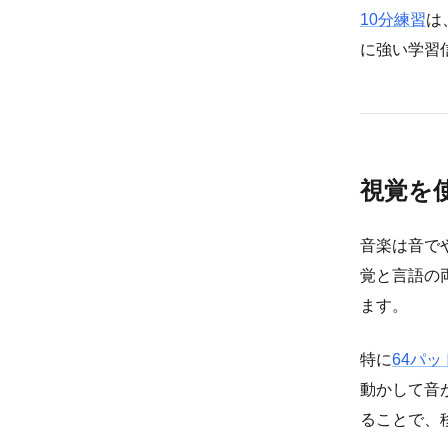
10分練習
は
に強い学習
視覚を
音楽は音で
覚と言語の
ます。
特に
64パッ
動かして音
ることで、