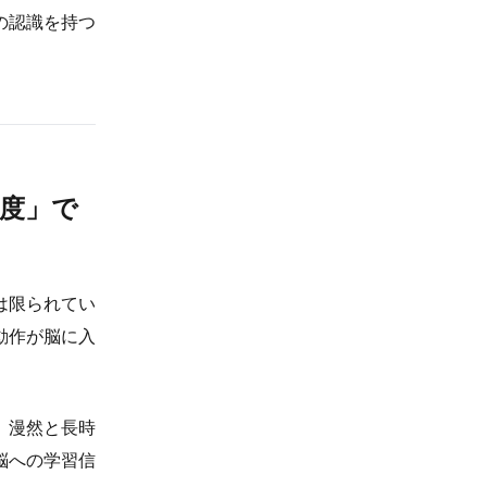
の認識を持つ
度」で
は限られてい
動作が脳に入
。漫然と長時
脳への学習信