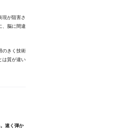
表現が阻害さ
に、脳に間違
用のきく技術
とは質が違い
い。速く弾か