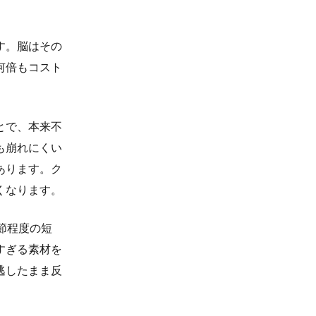
す。脳はその
何倍もコスト
とで、本来不
も崩れにくい
あります。ク
くなります。
節程度の短
すぎる素材を
逃したまま反