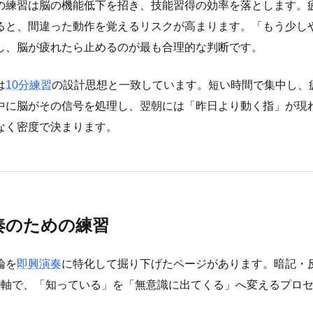
の練習は脳の機能低下を招き、技能習得の効率を落とします。
ると、間違った動作を覚えるリスクが高まります。「もう少し
し、脳が疲れたら止めるのが最も合理的な判断です。
は
10分練習
の設計思想と一致しています。短い時間で集中し、
中に脳がその信号を処理し、翌朝には「昨日より動く指」が現
なく密度で決まります。
奏のための練習
論を
即興演奏
に特化して掘り下げたページがあります。暗記・
の軸で、「知っている」を「無意識に出てくる」へ変えるプロ