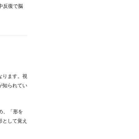
中反復で脳
なります。視
が知られてい
め、「形を
形として覚え