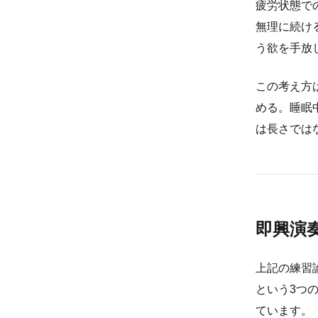
疲労状態で
無理に続け
う欲を手放
この考え方
める。睡眠
は長さでは
即興演
上記の練習
という3つ
ています。