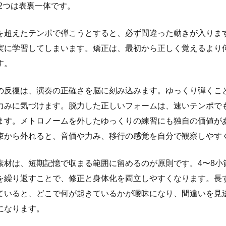
2つは表裏一体です。
を超えたテンポで弾こうとすると、必ず間違った動きが入りま
実に学習してしまいます。矯正は、最初から正しく覚えるより
す。
の反復は、演奏の正確さを脳に刻み込みます。ゆっくり弾くこ
力みに気づけます。脱力した正しいフォームは、速いテンポで
ます。メトロノームを外したゆっくりの練習にも独自の価値が
束から外れると、音価や力み、移行の感覚を自分で観察しやす
素材は、短期記憶で収まる範囲に留めるのが原則です。4〜8小
を繰り返すことで、修正と身体化を両立しやすくなります。長
ていると、どこで何が起きているかが曖昧になり、間違いを見
になります。