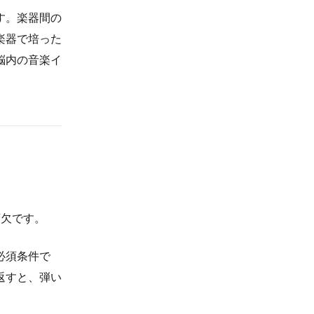
す。楽器間の
楽器で培った
脳内の音楽イ
可欠です。
必須条件で
返すと、弾い