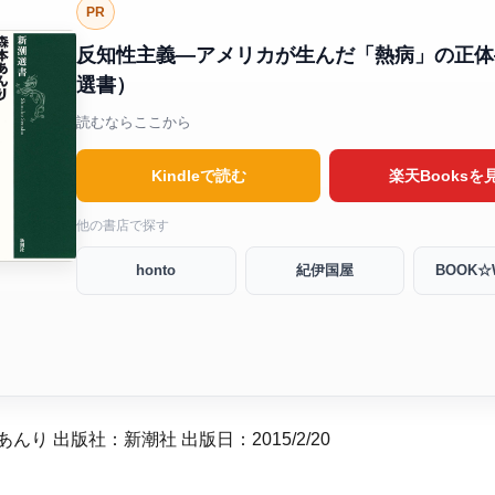
PR
反知性主義―アメリカが生んだ「熱病」の正体
選書）
読むならここから
Kindleで読む
楽天Booksを
他の書店で探す
honto
紀伊国屋
BOOK☆
んり 出版社：新潮社 出版日：2015/2/20