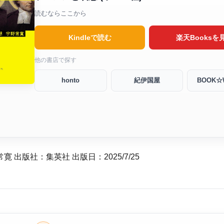
読むならここから
Kindleで読む
楽天Booksを
他の書店で探す
honto
紀伊国屋
BOOK☆
寛 出版社：集英社 出版日：2025/7/25