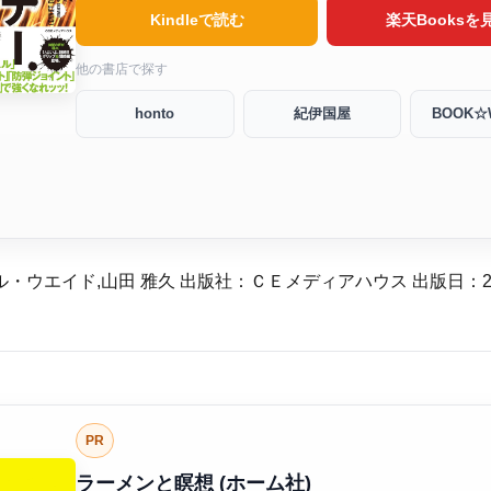
Kindleで読む
楽天Booksを
他の書店で探す
honto
紀伊国屋
BOOK☆
・ウエイド,山田 雅久 出版社：ＣＥメディアハウス 出版日：2018
PR
ラーメンと瞑想 (ホーム社)