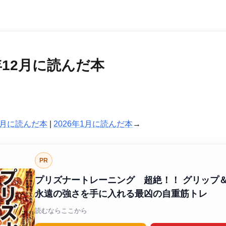
5年12月に読んだ本
11月に読んだ本
|
2026年1月に読んだ本
→
PR
プリズナートレーニング 超絶！！ グリップ
永遠の強さを手に入れる最凶の自重筋トレ
読むならここから