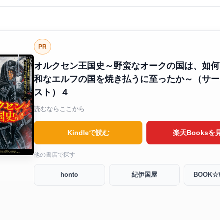
PR
オルクセン王国史～野蛮なオークの国は、如何
和なエルフの国を焼き払うに至ったか～（サー
スト）４
読むならここから
Kindleで読む
楽天Booksを
他の書店で探す
honto
紀伊国屋
BOOK☆