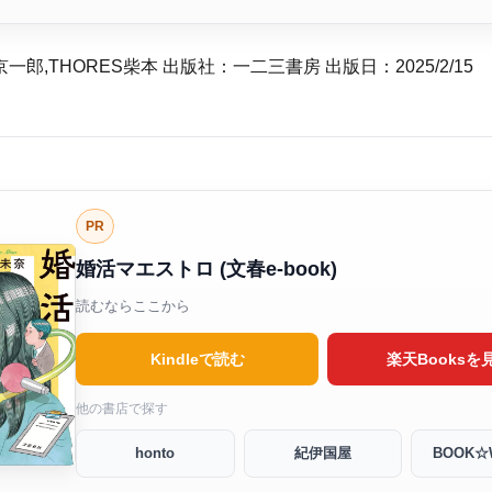
一郎,THORES柴本 出版社：一二三書房 出版日：2025/2/15
PR
婚活マエストロ (文春e-book)
読むならここから
Kindleで読む
楽天Booksを
他の書店で探す
honto
紀伊国屋
BOOK☆