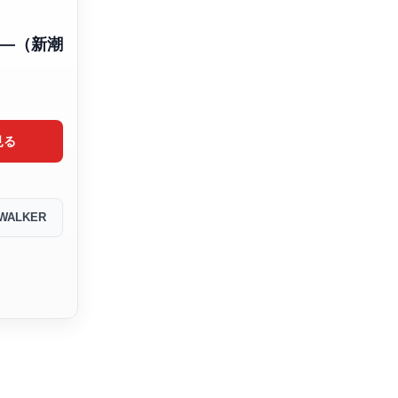
―（新潮
見る
WALKER