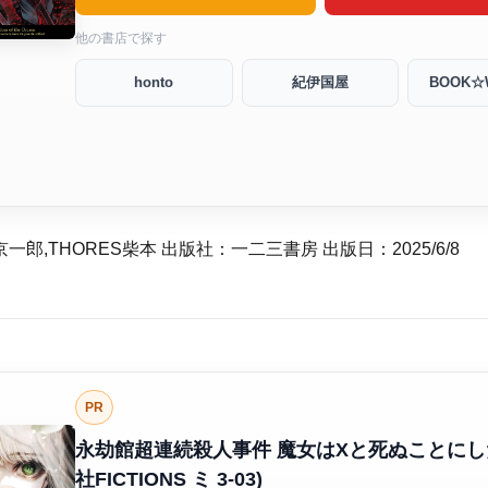
他の書店で探す
honto
紀伊国屋
BOOK☆
一郎,THORES柴本 出版社：一二三書房 出版日：2025/6/8
PR
永劫館超連続殺人事件 魔女はXと死ぬことにした
社FICTIONS ミ 3-03)