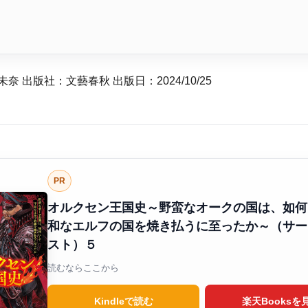
奈 出版社：文藝春秋 出版日：2024/10/25
PR
オルクセン王国史～野蛮なオークの国は、如何
和なエルフの国を焼き払うに至ったか～（サー
スト）５
読むならここから
Kindleで読む
楽天Booksを