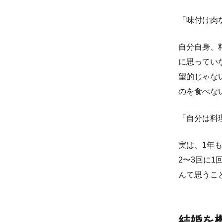
「味付け肉
自分自身、
に思ってい
望的じゃな
のを食べな
「自分は料
実は、1年
2〜3回に
んて思うこ
結婚を