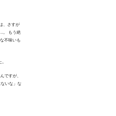
は、さすが
…。 もう絶
んな不味いも
た。
るんですが、
はないな」な