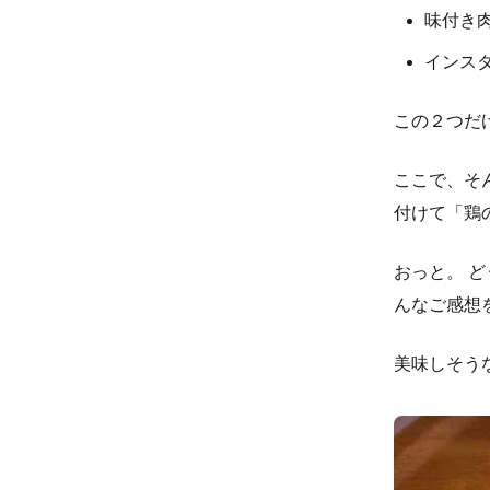
味付き
インス
この２つだ
ここで、そ
付けて「鶏
おっと。 
んなご感想
美味しそう