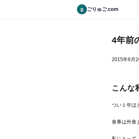
g
ごりゅご.com
4年前
2015年8月
こんな
つい１年ほ
食事は外食
私にとって