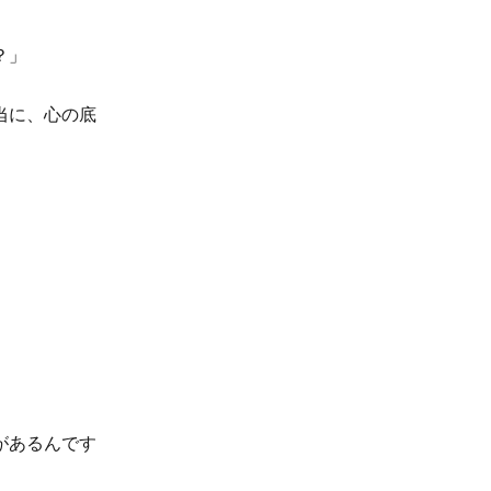
？」
当に、心の底
。
があるんです