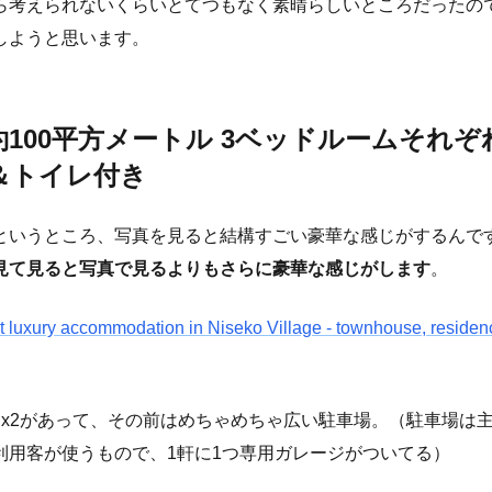
ら考えられないくらいとてつもなく素晴らしいところだったの
しようと思います。
約100平方メートル 3ベッドルームそれぞ
＆トイレ付き
というところ、写真を見ると結構すごい豪華な感じがするんで
見て見ると写真で見るよりもさらに豪華な感じがします
。
ut luxury accommodation in Niseko Village - townhouse, reside
物x2があって、その前はめちゃめちゃ広い駐車場。（駐車場は
利用客が使うもので、1軒に1つ専用ガレージがついてる）