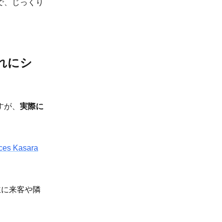
で、じっくり
れにシ
すが、
実際に
nces Kasara
主に来客や隣