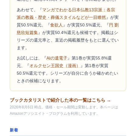
あわせて、『
マンガでわかる日本仏教13宗派：各宗
派の教義・歴史・葬儀スタイルなどが一目瞭然
』が実
質50.5%還元、『
食欲人
』が実質50.5%還元、『
円 劉
慈欣短篇集
』が実質50.4%還元も候補です。掲載はシ
リーズの還元率と、直近の掲載履歴をもとに選んでい
ます。
お試しには、『
AIの遺電子
』第1巻が実質55.8%還
元、『
オルクセン王国史（漫画）
』第1巻が実質
50.5%還元です。シリーズが自分に合うか確かめたい
ときの候補になります。
ブックカタリストで紹介した本の一覧はこちら →
2026年8月6日 時点。価格・セール期間は変動します。本ページは
Amazonアソシエイト・プログラムを利用しています。
新着