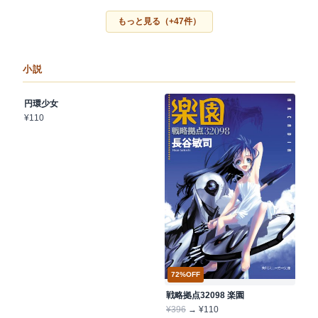
もっと見る（+47件）
小説
1〜84%OFF
円環少女
¥110
72%OFF
戦略拠点32098 楽園
¥396
→ ¥110
1〜61%OFF