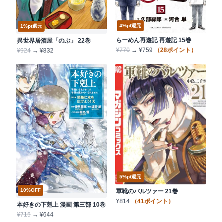
7/30発売
4%pt還元
8/4発売
1%pt還元
らーめん再遊記 再遊記 15巻
異世界居酒屋「のぶ」 22巻
¥770
→ ¥759
（28ポイント）
¥924
→ ¥832
7/9発売
5%pt還元
7/15発売
10%OFF
軍靴のバルツァー 21巻
¥814
（41ポイント）
本好きの下剋上 漫画 第三部 10巻
¥715
→ ¥644