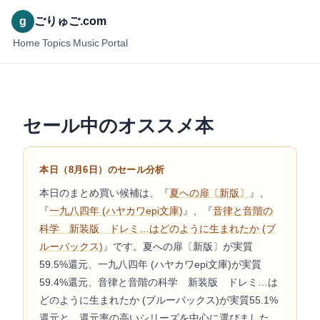
g
ごりゅご.com
Home
Topics
Music
Portal
セール中のオススメ本
本日（8月6日）のセール分析
本日のまとめ買い候補は、『
夏への扉〔新版〕
』、
『
一九八四年 (ハヤカワepi文庫)
』、『
音律と音階の
科学 新装版 ドレミ…はどのように生まれたか (ブ
ルーバックス)
』です。夏への扉〔新版〕が実質
59.5%還元、一九八四年 (ハヤカワepi文庫)が実質
59.4%還元、音律と音階の科学 新装版 ドレミ…は
どのように生まれたか (ブルーバックス)が実質55.1%
還元と、還元率の高いシリーズを中心に選びました。