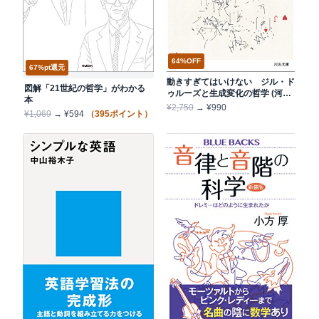
64%OFF
67%pt還元
動きすぎてはいけない ジル・ド
図解「21世紀の哲学」がわかる
ゥルーズと生成変化の哲学 (河出
本
文庫)
¥2,750
→ ¥990
¥1,069
→ ¥594
（395ポイント）