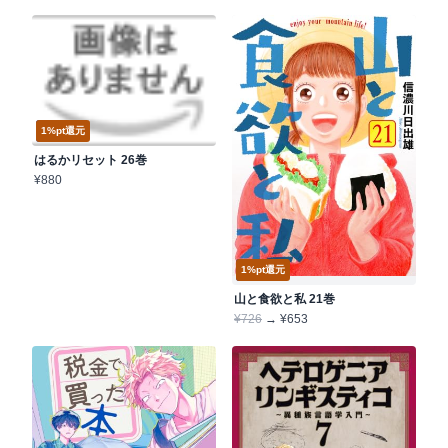
9/17発売
1%pt還元
はるかリセット 26巻
¥880
8/7発売
1%pt還元
山と食欲と私 21巻
¥726
→ ¥653