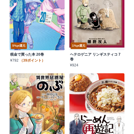
8/6発売
5%pt還元
8/4発売
1%pt還元
税金で買った本 20巻
ヘテロゲニア リンギスティコ 7
巻
¥792
（39ポイント）
¥924