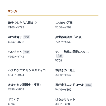
マンガ
1〜88%OFF
1〜88%OFF
紛争でしたら八田まで
こづかい万歳
¥100〜¥792
¥100〜¥792
1〜56%OFF
1〜53%OFF
AIの遺電子
異世界居酒屋「のぶ」
完結
¥357〜¥832
¥264〜¥653
12〜52%OFF
5〜51%pt還元
ちひろさん
チ。―地球の運動について―
完結
完結
¥363〜¥742
¥759
1〜51%OFF
5〜51%OFF
ヘテロゲニア リンギスティコ
本好きの下剋上
¥341〜¥924
¥330〜¥647
3〜51%OFF
5〜51%OFF
オルクセン王国史（漫画）
海が走るエンドロール
完結
¥396〜¥809
¥440〜¥862
3〜50%pt還元
1〜50%OFF
ドラハチ
はるかリセット
¥594
¥352〜¥880