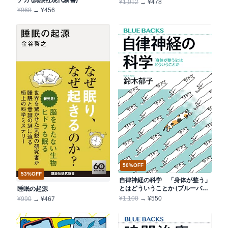
チカ (講談社現代新書)
¥1,012
→ ¥478
¥968
→ ¥456
50%OFF
53%OFF
自律神経の科学 「身体が整う」
とはどういうことか (ブルーバッ
睡眠の起源
クス)
¥1,100
→ ¥550
¥990
→ ¥467