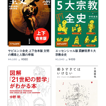
68%OFF
77%OFF
エッセンシャル版 図解世界５大
サピエンス全史 上下合本版 文明
宗教全史
の構造と人類の幸福
¥1,540
→ ¥499
¥4,180
→ ¥980