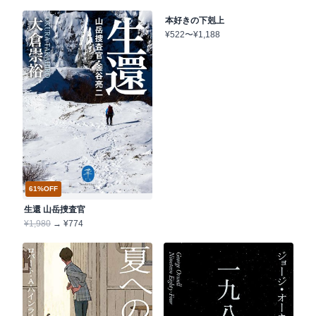
本好きの下剋上
¥522〜¥1,188
61%OFF
生還 山岳捜査官
¥1,980
→ ¥774