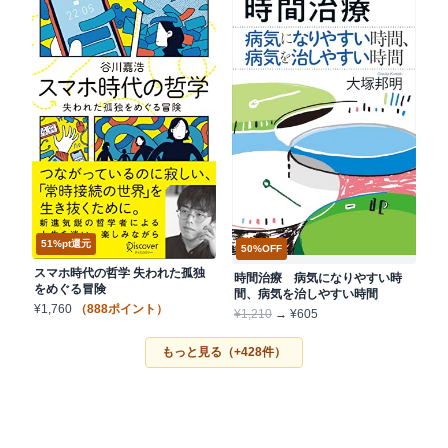
51%pt還元
50%OFF
スマホ時代の哲学 失われた孤独
時間治療 病気になりやすい時
をめぐる冒険
間、病気を治しやすい時間
¥1,760
（888ポイント）
¥1,210
→ ¥605
もっと見る（+428件）