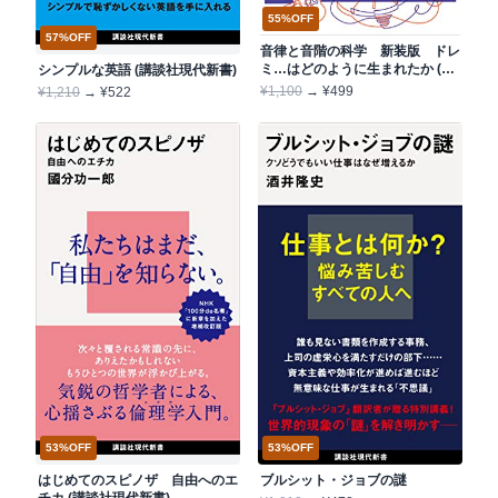
55%OFF
57%OFF
音律と音階の科学 新装版 ドレ
ミ…はどのように生まれたか (ブ
シンプルな英語 (講談社現代新書)
ルーバックス)
¥1,100
→ ¥499
¥1,210
→ ¥522
53%OFF
53%OFF
はじめてのスピノザ 自由へのエ
ブルシット・ジョブの謎