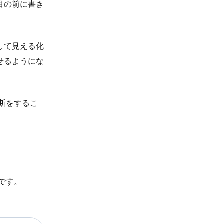
目の前に書き
して見える化
せるようにな
断をするこ
トです。