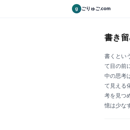
g
ごりゅご.com
書き留
書くとい
て目の前
中の思考
て見える
考を見つ
憶は少なす