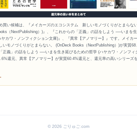
め買い候補は、『メイカーズのエコシステム 新しいモノづくりがとまらな
 Books（NextPublishing）)』、『これからの「正義」の話をしよう ──いま
(ハヤカワ・ノンフィクション文庫)』、『異常【アノマリー】』です。メイカ
モノづくりがとまらない。 (OnDeck Books（NextPublishing）)が実質6
「正義」の話をしよう ──いまを生き延びるための哲学 (ハヤカワ・ノンフィ
64.6%還元、異常【アノマリー】が実質60.4%還元と、還元率の高いシリーズ
→
© 2026 ごりゅご.com