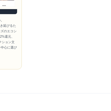
い。
を生き延びるた
ーズのエコシ
8.2%還元、
クション文
を中心に選び