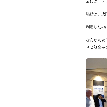
去には「レ
場所は、成
利用したの
なんか高級
スと航空券