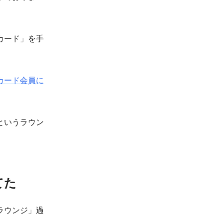
カード」を手
カード会員に
というラウン
てた
ラウンジ」過