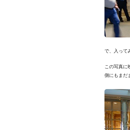
で、入って
この写真に
側にもまだ