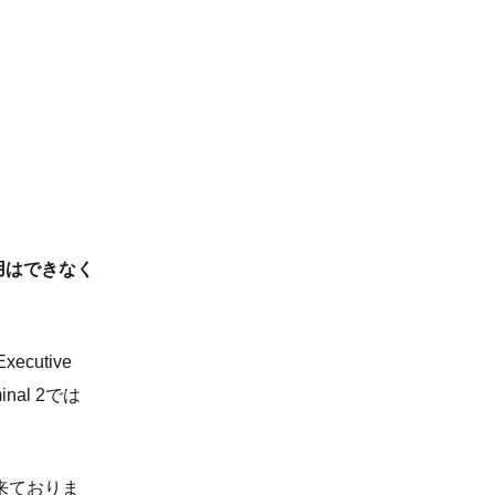
用はできなく
ecutive
inal 2では
。
来ておりま