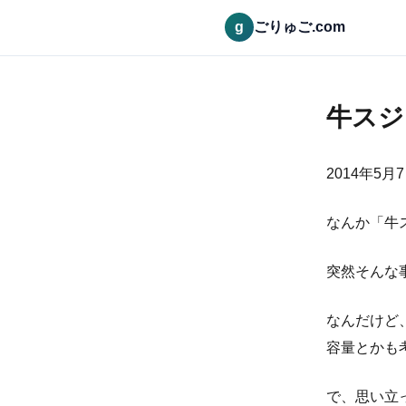
g
ごりゅご.com
牛スジ
2014年5月
なんか「牛
突然そんな
なんだけど
容量とかも
で、思い立