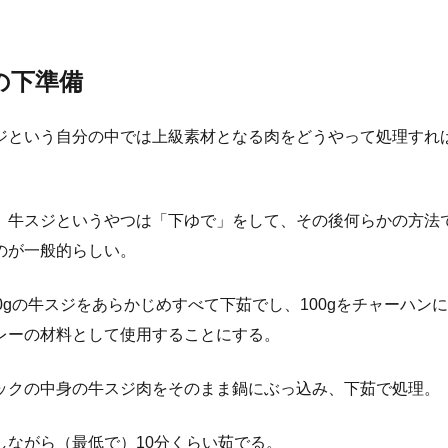
の下準備
ジという自分の中では上級素材となる肉をどうやって処理すれ
、牛スジというやつは「下ゆで」をして、その後何らかの方法
のが一般的らしい。
0gの牛スジをあらかじめすべて下茹でし、100gをチャーハンに、
レーの材料として使用することにする。
ックの中身の牛スジ肉をそのまま鍋にぶっ込み、下茹で処理。
しながら（最低で）10分くらい茹でる。