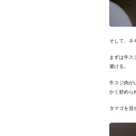
そして、ネ
まずは牛ス
避ける。
牛スジ肉が
かく炒めら
タマゴを混