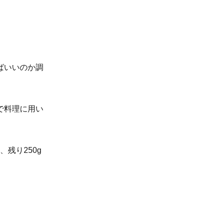
ばいいのか調
で料理に用い
残り250g