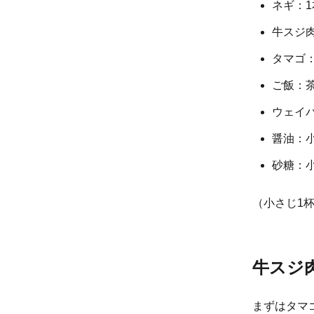
ネギ：1
牛スジ肉
タマゴ：
ご飯：
ウェイ
醤油：
砂糖：小
（小さじ1杯
牛スジ
まずはタマ