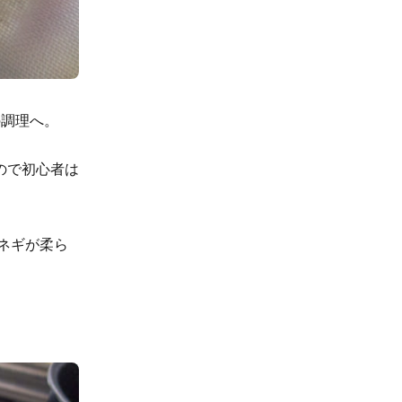
の調理へ。
ので初心者は
ネギが柔ら