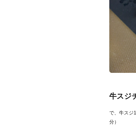
牛スジ
で、牛スジ
分）