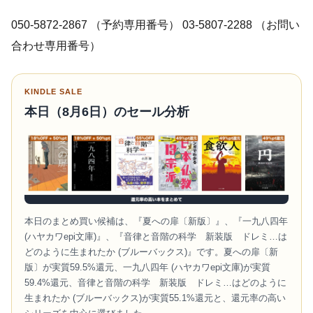
050-5872-2867 （予約専用番号） 03-5807-2288 （お問い
合わせ専用番号）
KINDLE SALE
本日（8月6日）のセール分析
本日のまとめ買い候補は、『夏への扉〔新版〕』、『一九八四年
(ハヤカワepi文庫)』、『音律と音階の科学 新装版 ドレミ…は
どのように生まれたか (ブルーバックス)』です。夏への扉〔新
版〕が実質59.5%還元、一九八四年 (ハヤカワepi文庫)が実質
59.4%還元、音律と音階の科学 新装版 ドレミ…はどのように
生まれたか (ブルーバックス)が実質55.1%還元と、還元率の高い