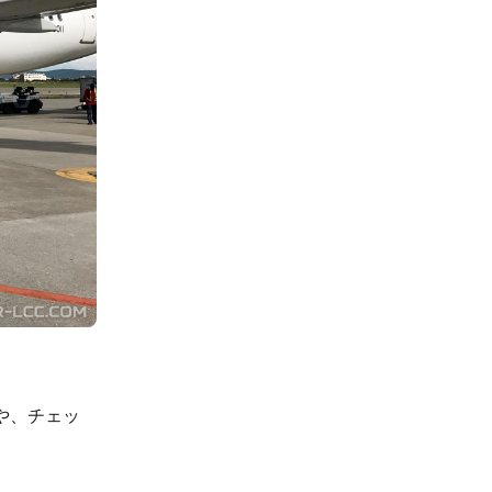
や、チェッ
。