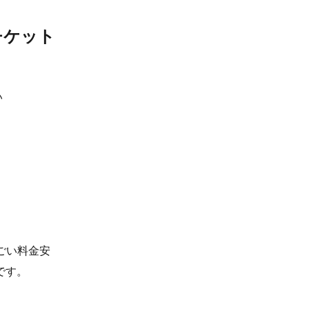
チケット
い
ごい料金安
です。