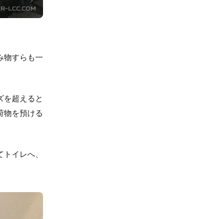
み物すらも一
ズを超えると
荷物を預ける
てトイレへ、