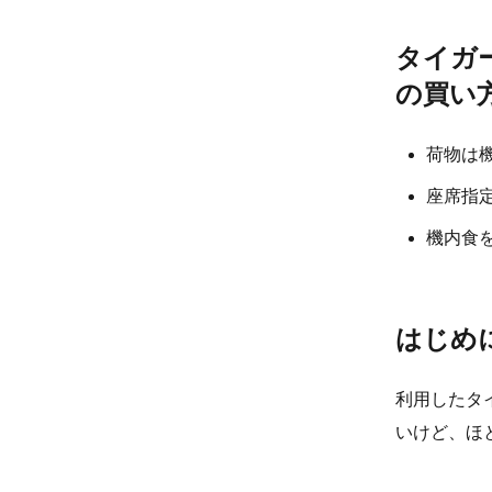
タイガ
の買い
荷物は
座席指
機内食
はじめに
利用したタ
いけど、ほ