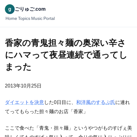
g
ごりゅご.com
Home
Topics
Music
Portal
香家の青鬼担々麺の奥深い辛さ
にハマって夜昼連続で通ってし
まった
2013年10月25日
ダイエットを決意
した0日目に、
和洋風のするぷ氏
に連れ
てってもらった担々麺のお店「香家」
ここで食べた「青鬼・担々麺」というやつがものすげぇ美