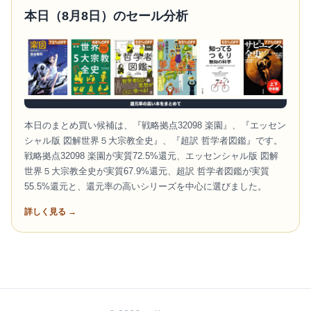
本日（8月8日）のセール分析
本日のまとめ買い候補は、『戦略拠点32098 楽園』、『エッセン
シャル版 図解世界５大宗教全史』、『超訳 哲学者図鑑』です。
戦略拠点32098 楽園が実質72.5%還元、エッセンシャル版 図解
世界５大宗教全史が実質67.9%還元、超訳 哲学者図鑑が実質
55.5%還元と、還元率の高いシリーズを中心に選びました。
詳しく見る →