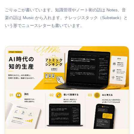
ごりゅごが書いています。知識管理やノート術の話は Notes、音
楽の話は Music から入れます。ナレッジスタック（Substack）と
いう形でニュースレターも書いています。