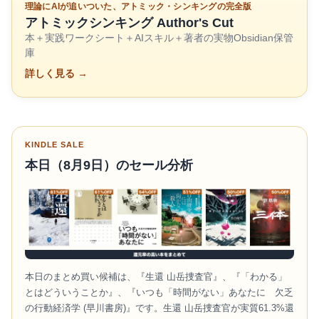
理論にAIが追いついた、アトミック・シンキングの完全版
アトミックシンキング Author's Cut
本＋実践ワークシート＋AIスキル＋著者の実物Obsidian保管
庫
詳しく見る →
KINDLE SALE
本日（8月9日）のセール分析
本日のまとめ買い候補は、『生還 山岳捜査官』、『「わかる」
とはどういうことか』、『いつも「時間がない」あなたに 欠乏
の行動経済学 (早川書房)』です。生還 山岳捜査官が実質61.3%還