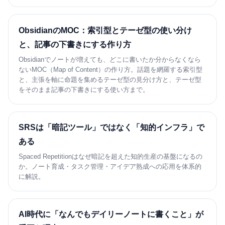
ObsidianのMOC：索引型とテーゼ型の使い分け
と、記事の下書きにする作り方
Obsidianでノートが増えても、どこに書いたか分からなくなら
ないMOC（Map of Content）の作り方。話題を網羅する索引型
と、主張を軸に命題を集めるテーゼ型の見分け方と、テーゼ型
をそのまま記事の下書きにする使い方まで。
SRSは「暗記ツール」ではなく「知的インフラ」で
ある
Spaced Repetitionはなぜ暗記を超えた知的生産の基盤になるの
か。ノート育成・タスク管理・アイデア熟成への応用を体系的
に解説。
AI時代に「なんでもデイリーノートに書くこと」が