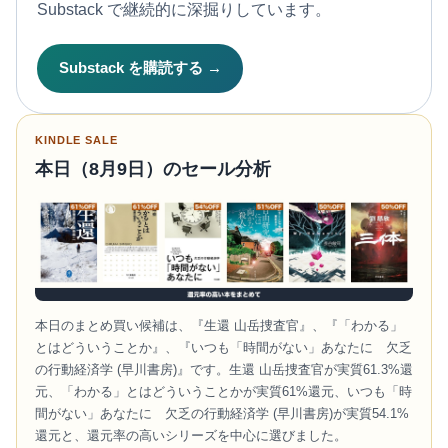
Substack で継続的に深掘りしています。
Substack を購読する →
KINDLE SALE
本日（8月9日）のセール分析
本日のまとめ買い候補は、『生還 山岳捜査官』、『「わかる」
とはどういうことか』、『いつも「時間がない」あなたに 欠乏
の行動経済学 (早川書房)』です。生還 山岳捜査官が実質61.3%還
元、「わかる」とはどういうことかが実質61%還元、いつも「時
間がない」あなたに 欠乏の行動経済学 (早川書房)が実質54.1%
還元と、還元率の高いシリーズを中心に選びました。